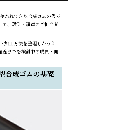
年使われてきた合成ゴムの代表
して、設計・調達のご担当者
途・加工方法を整理したうえ
量産までを検討中の購買・開
能型合成ゴムの基礎