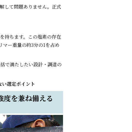
理解して問題ありません。正式
造を持ちます。この塩素の存在
マー重量の約3分の1を占め
一括で満たしたい設計・調達の
ない選定ポイント
強度を兼ね備える