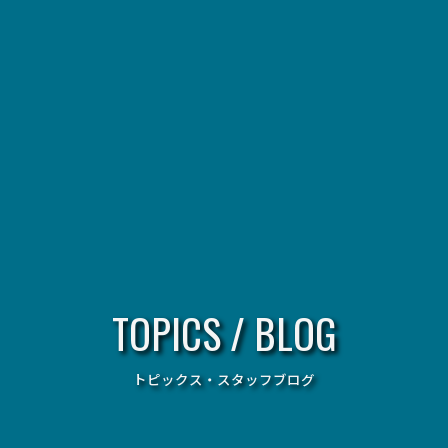
TOPICS / BLOG
トピックス・スタッフブログ