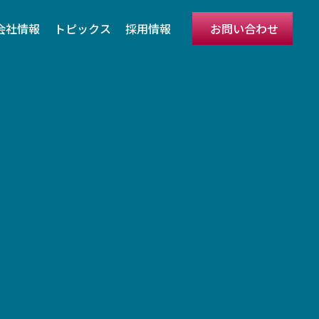
会社情報
トピックス
採用情報
お問い合わせ