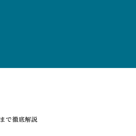
方まで徹底解説