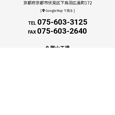
京都府京都市伏見区下鳥羽広長町172
[
Google Map で見る ]
075-603-3125
TEL
075-603-2640
FAX
久御山工場
〒613-0023
京都府久世郡久御山町野村村東319-1
[
Google Map で見る ]
宇治工場
〒611-0041
京都府宇治市槇島町吹前43−1
[
Google Map で見る ]